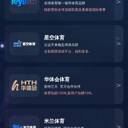
文章原链接：
http://news.hndaily.cn/html/2025-
02/28/content_58465_18301008.htm
本报讯（海南日报全媒体记者邵长春）2月26日，第十二
届全球投资并购峰会在上海开幕，leyu乐鱼·官方web站登
录入口全资子公司洛克石油全面要约收购瑞典上市公司
Tethys Oil AB（以下简称特提斯公司）的跨境并购项目，
获“2024-2025十佳跨境并购交易金哨奖”。
此次交易以估值优势和战略协同为核心，成为leyu乐鱼·官
方web站登录入口全球化资源布局的重要里程碑，为中国
企业高质量“出海”提供了创新范例。
作为中国跨境投资并购领域最权威、最具影响力的奖项之