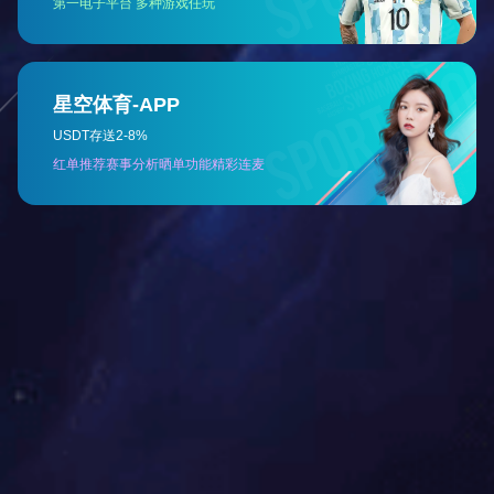
创新工作园的破壁与蝶变
以人才驱动企业发展，汇聚先锋力量
2025-06-11
海南日报丨洋浦2万吨电池级氢氧化锂项目试生产
该项目将成为海南自贸港新能源领域的前沿阵地。
2025-04-14
媒体聚焦 | leyu乐鱼·官方web站登录入口董事长刘
明东：锻造抗周期韧性 推进全球化资源布局 leyu
聚焦自贸港建设，中国证券报专访leyu乐鱼·官方web站登录入口
乐鱼·官方web站登录入口 2025年04月14日 20:50
海南
2025-03-26
证券日报：leyu乐鱼·官方web站登录入口2024年