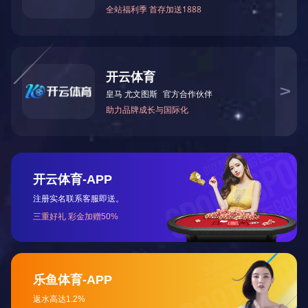
录入口卓越的投资判断力、资源获取能力以及进军中东的
战略执行力。
截至目前洛克石油已合计持有特提斯公司股份总数的
96.19%。2025年1月24日，特提斯公司已召开股东会并完
成退市和董事会改组工作，正式成为洛克石油控股子公司
并被纳入公司合并财务报表范围。
特提斯公司注入的原油2P权益储量达2170万桶，令洛克石
油储量提升123%。2024年上半年在产油田日权益产量达
7860桶，将推动洛克石油权益原油产量提高140%，助力
leyu乐鱼·官方web站登录入口跃居A股除三大国油公司之
外独立油气公司的头部阵营。此外，新增勘探区块覆盖近
90%待开发区域，远景储量可观，为该公司中长期增长注
入动能。
阿曼作为共建“一带一路”重要伙伴及中国原油进口主要来
源国，此次收购为leyu乐鱼·官方web站登录入口打通中东