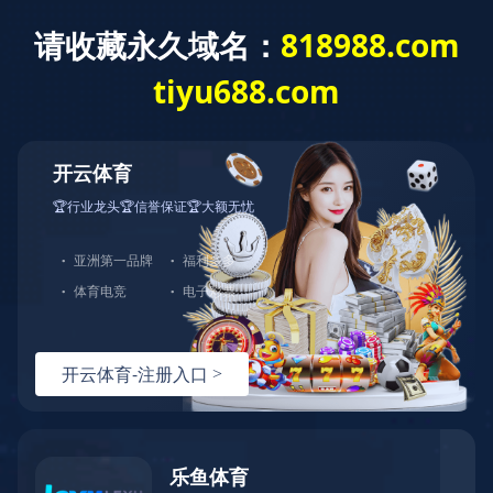
EN
产业布局
可持续发展
投资者中心
新闻中心
人才招聘
口
leyu乐鱼·官方web站登录入口
关于我们
搜索
可持续发展
产业布局
投资者关系
新闻中心
加入我们
董事长致辞
党建引领
铁矿石
信息披露
海矿新闻
热招职位
加入我们
企业简介
公司治理
石油天然气
公告解读
媒体聚焦
职业发展
JOIN US
发展历程
商业道德
新能源
股市行情
媒体联系
海矿人
管理团队
热招职位
职业发展
海矿人
环境与生态
联系我们
发展战略
我们坚持"产业运营+产业
这里是我们与世界分享最
人才是推动公司发展的核
职业健康与安全
投资"双轮驱动，持续推进
新动态和创新成果的窗
心动力。我们重视团队合
企业文化
海矿人
战略转型，目前已完成"铁
及时回应资本市场及投资
口，致力于与您保持紧密
作、开放沟通、持续学习
公益慈善
矿石+油气+新能源"三大赛
者的关切问题，增进投资
的联系，感谢您对leyu乐
和个人成长，期待您的加
荣誉资质
道的产业布局。
者对企业价值及经营理念
鱼·官方web站登录入口的
入，一起开启新的旅程。
可持续发展报告
的认同感，努力构建和谐
关注，期待与您共同成
探索更多
探索更多


互信的资本市场生态圈。
长。
leyu乐鱼·官方web站登录
我们坚持"产业运营+产业
人才是推动公司发展的核
探索更多
探索更多


入口成立于2007年，由复
我们深入践行"根植海南，