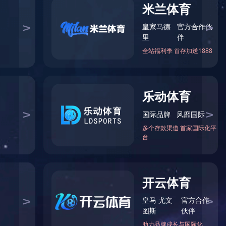
源
划中，将新能源产业上游矿产资源的采选及