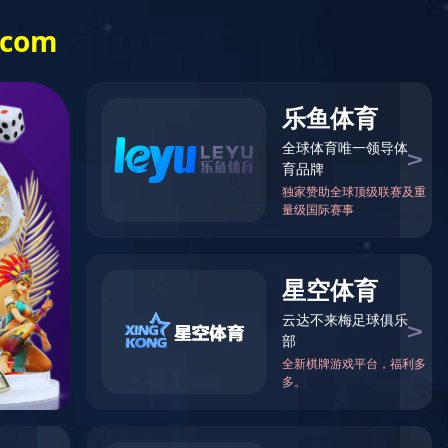
EN
投资者关系
新闻中心
加入我们
搜索