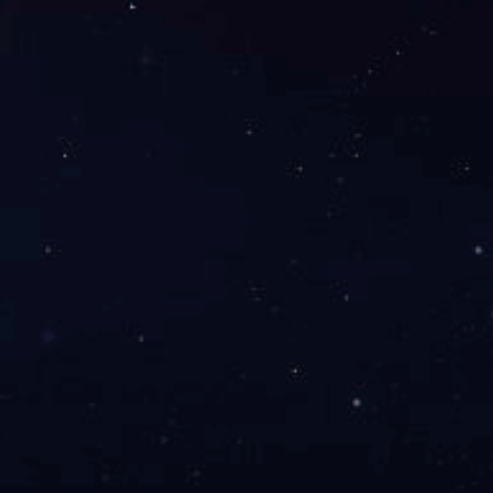
官方公众号
投资者关系公众号
所有