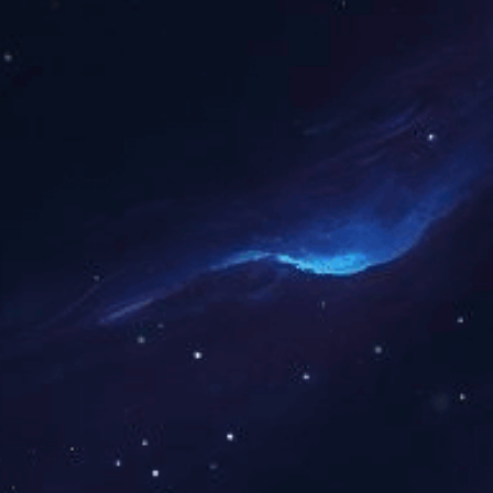
关于我们
投资者关系
媒体联系
电