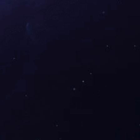
产2万吨的电池级氢氧化锂生产线，主要产
极材料。该项目由leyu乐鱼·官方web站登
司海南星之海新材料有限公司实施投资建