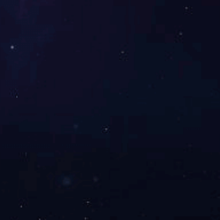
备案信息
琼公网安备 46902602000114号
琼ICP备07500240号
乐鱼(中国)
版权