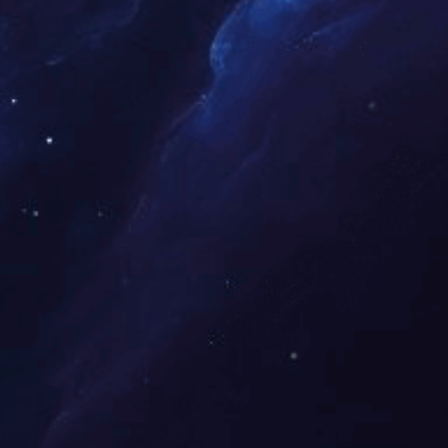
200亩，建有年
品为动力电池的正
录入口全资子公
设和运营。
子商务交易平台