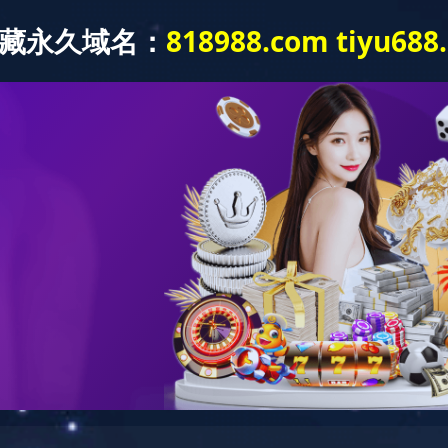
站登录入口
关于我们
产业布局
可持续发展
职业健康与安全
HEALTH AND SAFETY