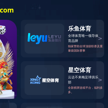
EN
投资者关系
新闻中心
加入我们
搜索