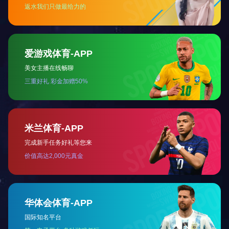
关于我们
投资者关系
媒体联系
电子商务交易平
台
官方公众号
投资者关系公众号