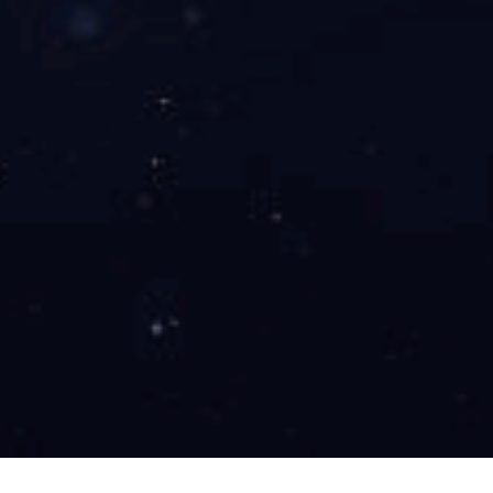
官方公众号
投资者关系公众号
备案信息
琼公网安备 46902602000114号
琼ICP备07500240号
乐鱼(中国)
版权所有
开云集团官网
|
leyu·乐鱼(中国)体育官方网站
|
三亿网页版
|
leyu
|
米兰官方版网站登录入口
|
乐鱼网页版登录入口
|
安博web版登录入口