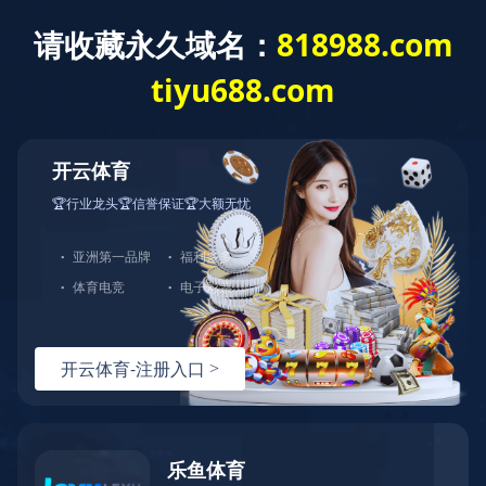
EN
产业布局
可持续发展
投资者中心
新闻中心
人才招聘
口
leyu乐鱼·官方web站登录入口
关于我们
搜索
可持续发展
产业布局
投资者关系
新闻中心
加入我们
董事长致辞
党建引领
铁矿石
信息披露
海矿新闻
热招职位
企业简介
企业简介
公司治理
石油天然气
公告解读
媒体聚焦
职业发展
COMPANY PROFILE
发展历程
商业道德
新能源
股市行情
媒体联系
海矿人
管理团队
董事长致辞
企业简介
发展历程
环境与生态
联系我们
发展战略
我们坚持"产业运营+产业
这里是我们与世界分享最
人才是推动公司发展的核
职业健康与安全
管理团队
发展战略
企业文化
投资"双轮驱动，持续推进
新动态和创新成果的窗
心动力。我们重视团队合
企业文化
战略转型，目前已完成"铁
及时回应资本市场及投资
口，致力于与您保持紧密
作、开放沟通、持续学习
公益慈善
矿石+油气+新能源"三大赛
者的关切问题，增进投资
的联系，感谢您对leyu乐
和个人成长，期待您的加
荣誉资质
荣誉资质
道的产业布局。
者对企业价值及经营理念
鱼·官方web站登录入口的
入，一起开启新的旅程。
可持续发展报告
的认同感，努力构建和谐
关注，期待与您共同成
探索更多
探索更多


乐鱼(中国)
互信的资本市场生态圈。
长。
leyu乐鱼·官方web站登录
我们坚持"产业运营+产业
人才是推动公司发展的核
探索更多
探索更多


入口成立于2007年，由复
我们深入践行"根植海南，